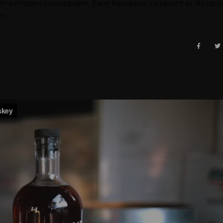
nam omittam conceptam. Eam hendrerit inciderint ei. At utr
o.