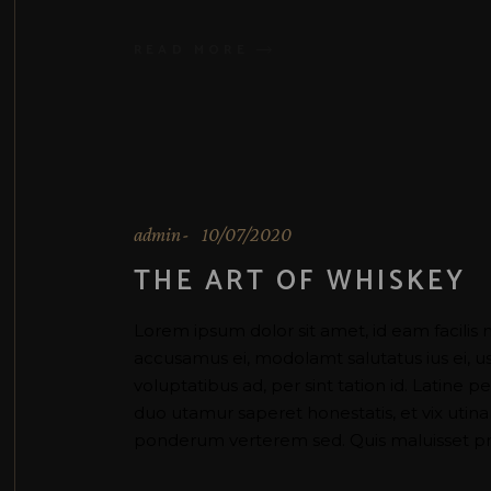
READ MORE
admin
10/07/2020
THE ART OF WHISKEY
Lorem ipsum dolor sit amet, id eam facilis 
accusamus ei, modolamt salutatus ius ei, 
voluptatibus ad, per sint tation id. Latine 
duo utamur saperet honestatis, et vix uti
ponderum verterem sed. Quis maluisset pr