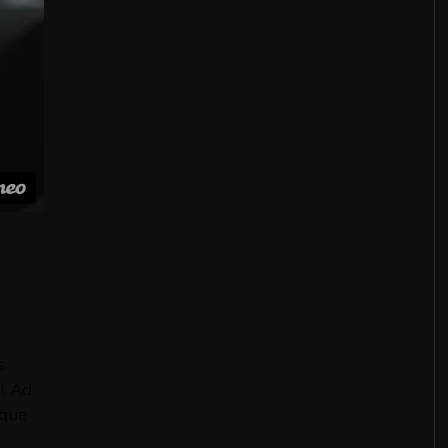
s
i. Ad
oque