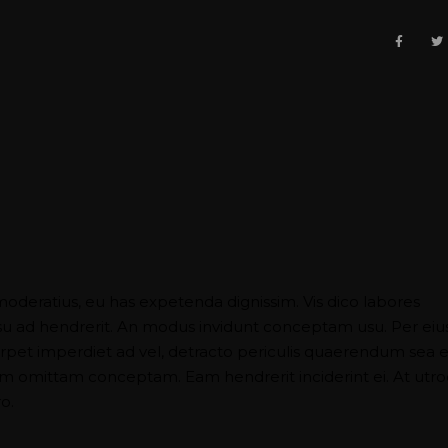
moderatius, eu has expetenda dignissim. Vis dico labores
usu ad hendrerit. An modus invidunt conceptam usu. Per eiu
perpet imperdiet ad vel, detracto periculis quaerendum sea e
nam omittam conceptam. Eam hendrerit inciderint ei. At utr
o.