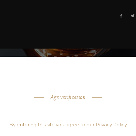
Age verification
ARE YOU OVER 18?
By entering this site you agree to our Privacy Policy