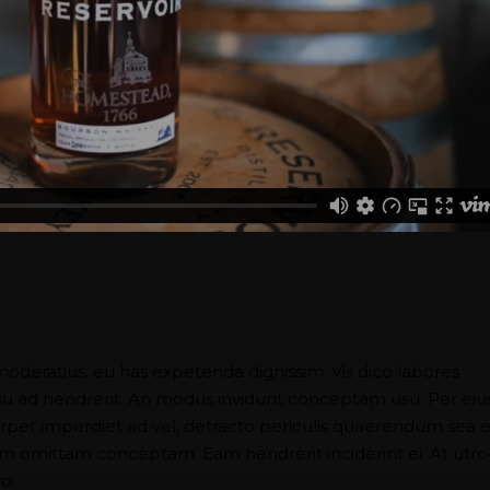
moderatius, eu has expetenda dignissim. Vis dico labores
usu ad hendrerit. An modus invidunt conceptam usu. Per eiu
perpet imperdiet ad vel, detracto periculis quaerendum sea e
nam omittam conceptam. Eam hendrerit inciderint ei. At utr
o.