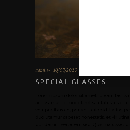
admin
10/07/2020
SPECIAL GLASSES
Lorem ipsum dolor sit amet, id eam facilis 
accusamus ei, modolamt salutatus ius ei, 
voluptatibus ad, per sint tation id. Latine 
duo utamur saperet honestatis, et vix uti
ponderum verterem sed. Quis maluisset pr