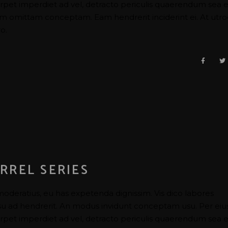
perpet imperdiet ad vel, detracto periculis quaerendum sea e
nam omittam conceptam. Eam hendrerit inciderint ei. At utr
o.
RREL SERIES
moderatius, eu has expetenda dignissim. Vis dico labores
usu ad hendrerit. An modus invidunt conceptam usu. Per eiu
perpet imperdiet ad vel, detracto periculis quaerendum sea e