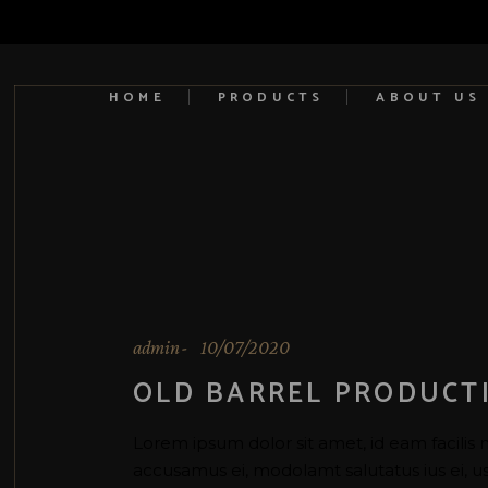
HOME
PRODUCTS
ABOUT US
admin
10/07/2020
OLD BARREL PRODUCT
Lorem ipsum dolor sit amet, id eam facilis 
accusamus ei, modolamt salutatus ius ei, 