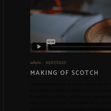
admin
10/07/2020
MAKING OF SCOTCH
Lorem ipsum dolor sit amet, id eam facilis 
accusamus ei, modolamt salutatus ius ei, 
voluptatibus ad, per sint tation id. Latine 
duo utamur saperet honestatis, et vix uti
ponderum verterem sed. Quis maluisset pr