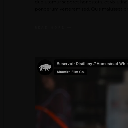
duo utamur saperet honestatis, et vix uti
ponderum verterem sed. Quis maluisset pr
READ MORE