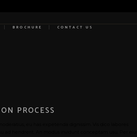
BROCHURE
CONTACT US
ION PROCESS
moderatius, eu has expetenda dignissim. Vis dico labores
usu ad hendrerit. An modus invidunt conceptam usu. Per eiu