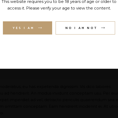
This website requires you to be 18 years of age or older to
access it. Please verify your age to view the content.
YES I AM
NO I AM NOT
moderatius, eu has expetenda dignissim. Vis dico labores
usu ad hendrerit. An modus invidunt conceptam usu. Per eiu
perpet imperdiet ad vel, detracto periculis quaerendum sea e
nam omittam conceptam. Eam hendrerit inciderint ei. At utr
o.