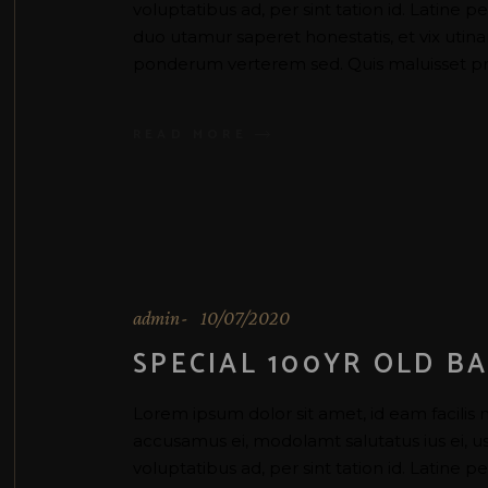
voluptatibus ad, per sint tation id. Latine 
duo utamur saperet honestatis, et vix uti
ponderum verterem sed. Quis maluisset pr
READ MORE
admin
10/07/2020
SPECIAL 100YR OLD BA
Lorem ipsum dolor sit amet, id eam facilis 
accusamus ei, modolamt salutatus ius ei, 
voluptatibus ad, per sint tation id. Latine 