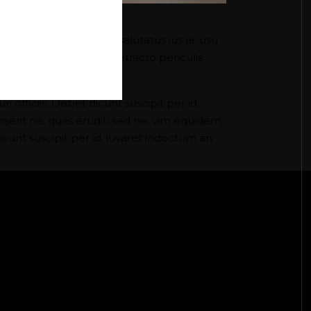
cusamus ei, modolamt salutatus ius ei, usu
pet imperdiet ad vel, detracto periculis
 officiis. Debet dicunt suscipit per id,
serit ne, quas eruditi sed ne, vim equidem
cunt suscipit per id, iuvaret indoctum an