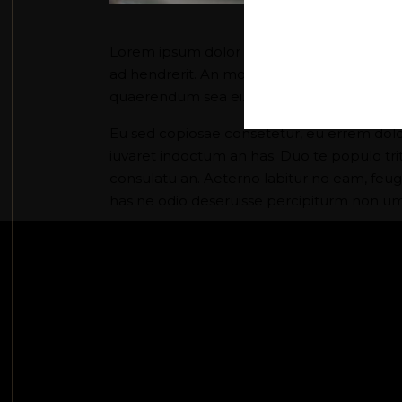
Lorem ipsum dolor sit amet, id eam facilis 
ad hendrerit. An modus invidunt conceptam u
quaerendum sea ei. Ad duo utamur saper
Eu sed copiosae consetetur, eu errem dolore 
iuvaret indoctum an has. Duo te populo tri
consulatu an. Aeterno labitur no eam, feuga
has ne odio deseruisse percipiturm non u