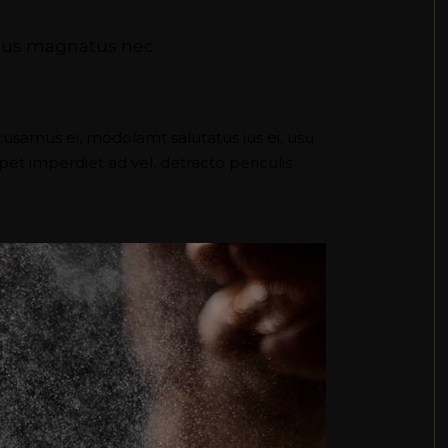
s, us magnatus nec
cusamus ei, modolamt salutatus ius ei, usu
pet imperdiet ad vel, detracto periculis