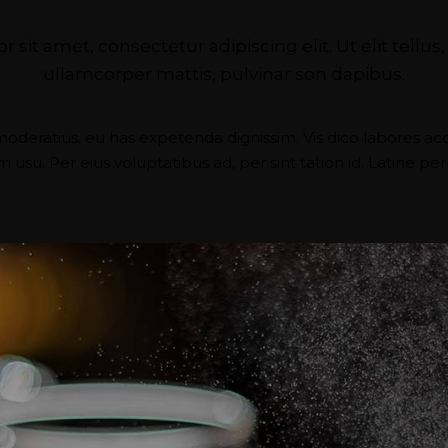
 sit amet, consectetur adipiscing elit. Ut elit tellu
ullamcorper mattis, pulvinar son dapibus.
moderatius, eu has expetenda dignissim. Vis dico labores ac
su. Per eius voluptatibus ad, per sint tation id. Latine per