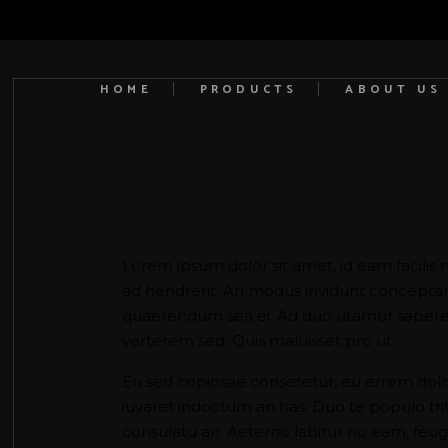
HOME
PRODUCTS
ABOUT US
Lorem ipsum dolor sit amet, id eam facilis 
ad hendrerit. An modus invidunt conceptam u
quaerendum sea ei. Ad duo utamur saperet
verterem sed. Quis maluisset pro ut.
Eu sed copiosae consetetur, eu errem dolore 
iuvaret indoctum an has. Duo te populo tri
consulatu an. Aeterno labitur no eam, feuga