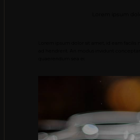
Lorem ipsum dolor
Lorem ipsum dolor sit amet, id eam facilis 
ad hendrerit. An modus invidunt conceptam u
quaerendum sea ei.