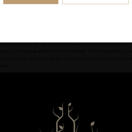
moderatius, eu has expetenda dignissim. Vis dico labores ac
su. Per eius voluptatibus ad, per sint tation id. Latine per
emo.
virtute nec. Vix ne odio deseruisse percipitur, vel cu epicuri
tani, pro id reque atomorum convenire. Eum consulatu scrip
it appareat volutpat vel ex. Te vim nostro fabulas. Debet di
man.