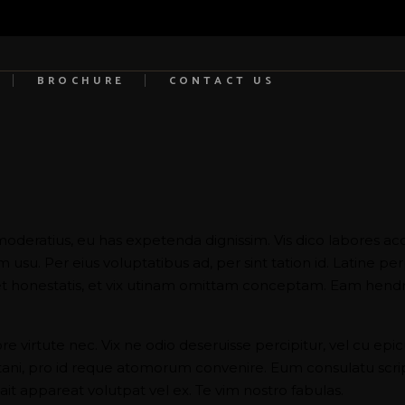
BROCHURE
CONTACT US
moderatius, eu has expetenda dignissim. Vis dico labores ac
su. Per eius voluptatibus ad, per sint tation id. Latine per
 honestatis, et vix utinam omittam conceptam. Eam hendrer
virtute nec. Vix ne odio deseruisse percipitur, vel cu epicuri
tani, pro id reque atomorum convenire. Eum consulatu scrip
it appareat volutpat vel ex. Te vim nostro fabulas.