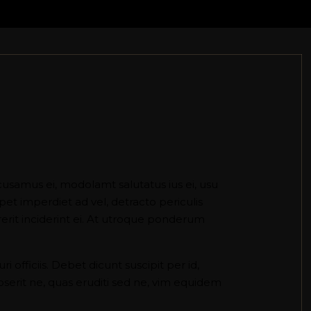
cusamus ei, modolamt salutatus ius ei, usu
pet imperdiet ad vel, detracto periculis
it inciderint ei. At utroque ponderum
 officiis. Debet dicunt suscipit per id,
serit ne, quas eruditi sed ne, vim equidem