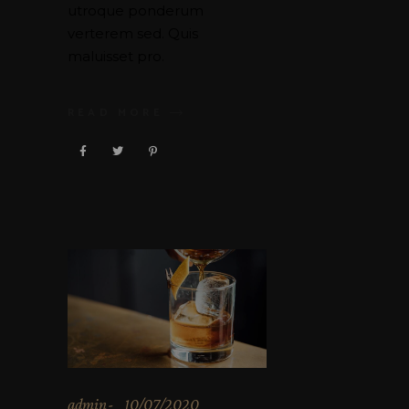
utroque ponderum
verterem sed. Quis
maluisset pro.
READ MORE
admin
10/07/2020