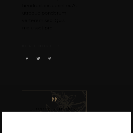
hendrerit inciderint ei. At
utroque ponderum
verterem sed. Quis
maluisset pro.
READ MORE
”
Lorem ipsum dolor
sit amet, sensibus
ocurreret ei mei, ea
eam modo