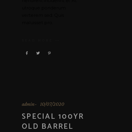
hendrerit inciderint ei. At
utroque ponderum
verterem sed. Quis
maluisset pro.
READ MORE
admin
10/07/2020
SPECIAL 100YR
OLD BARREL