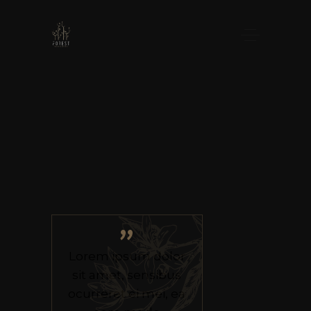
”
Lorem ipsum dolor
sit amet, sensibus
ocurreret ei mei, ea