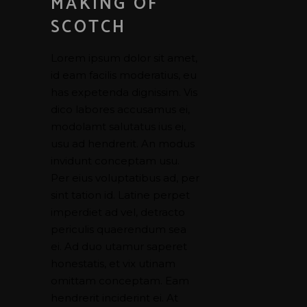
MAKING OF
SCOTCH
Lorem ipsum dolor sit amet,
id eam facilis moderatius, eu
has expetenda dignissim. Vis
dico labores accusamus ei,
modolamt salutatus ius ei,
usu ad hendrerit. An modus
invidunt conceptam usu.
Per eius voluptatibus ad, per
sint tation id. Latine perpet
imperdiet ad vel, detracto
periculis quaerendum sea
ei. Ad duo utamur saperet
honestatis, et vix utinam
omittam conceptam. Eam
hendrerit inciderint ei. At