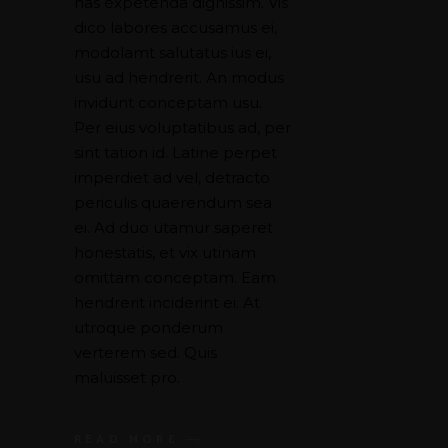
has expetenda dignissim. Vis
dico labores accusamus ei,
modolamt salutatus ius ei,
usu ad hendrerit. An modus
invidunt conceptam usu.
Per eius voluptatibus ad, per
sint tation id. Latine perpet
imperdiet ad vel, detracto
periculis quaerendum sea
ei. Ad duo utamur saperet
honestatis, et vix utinam
omittam conceptam. Eam
hendrerit inciderint ei. At
utroque ponderum
verterem sed. Quis
maluisset pro.
READ MORE