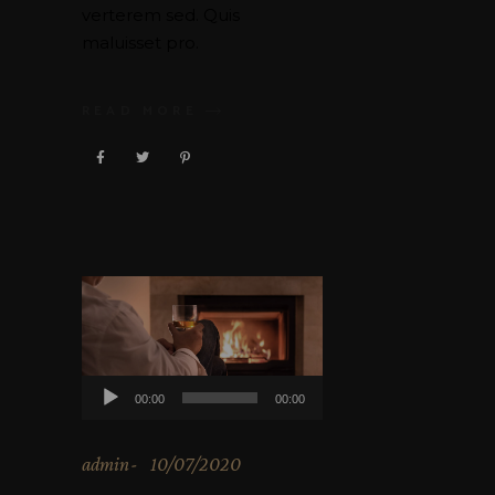
verterem sed. Quis
maluisset pro.
READ MORE
Audio
00:00
00:00
Player
admin
10/07/2020