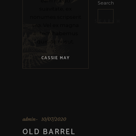
eam modo
Search
suavitate, ex
nonumes scripserit
SEARCH
sea. Vel ex magna
autem habemus
quis de nosut.
CASSIE MAY
admin
10/07/2020
OLD BARREL