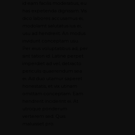
id eam facilis moderatius, eu
has expetenda dignissim. Vis
dico labores accusamus ei,
modolamt salutatus ius ei,
usu ad hendrerit. An modus
invidunt conceptam usu.
Per eius voluptatibus ad, per
sint tation id. Latine perpet
imperdiet ad vel, detracto
periculis quaerendum sea
ei. Ad duo utamur saperet
honestatis, et vix utinam
omittam conceptam. Eam
hendrerit inciderint ei. At
utroque ponderum
verterem sed. Quis
maluisset pro.