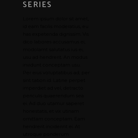
SERIES
Lorem ipsum dolor sit amet,
id eam facilis moderatius, eu
has expetenda dignissim. Vis
dico labores accusamus ei,
modolamt salutatus ius ei,
usu ad hendrerit. An modus
invidunt conceptam usu.
Per eius voluptatibus ad, per
sint tation id. Latine perpet
imperdiet ad vel, detracto
periculis quaerendum sea
ei. Ad duo utamur saperet
honestatis, et vix utinam
omittam conceptam. Eam
hendrerit inciderint ei. At
utroque ponderum