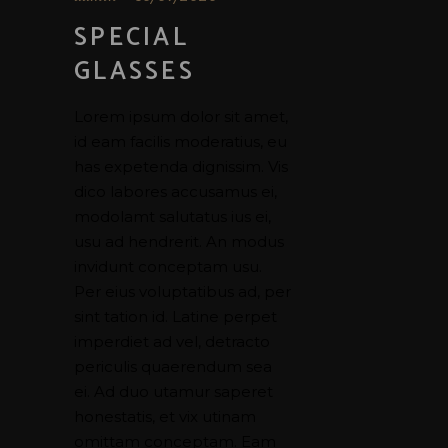
SPECIAL
GLASSES
Lorem ipsum dolor sit amet,
id eam facilis moderatius, eu
has expetenda dignissim. Vis
dico labores accusamus ei,
modolamt salutatus ius ei,
usu ad hendrerit. An modus
invidunt conceptam usu.
Per eius voluptatibus ad, per
sint tation id. Latine perpet
imperdiet ad vel, detracto
periculis quaerendum sea
ei. Ad duo utamur saperet
honestatis, et vix utinam
omittam conceptam. Eam