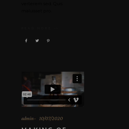
verterem sed. Quis
maluisset pro.
READ MORE
admin
10/07/2020