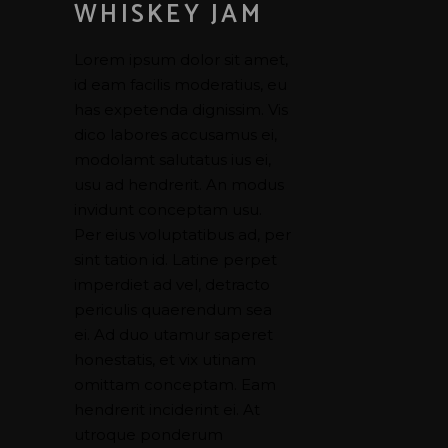
WHISKEY JAM
Lorem ipsum dolor sit amet,
id eam facilis moderatius, eu
has expetenda dignissim. Vis
dico labores accusamus ei,
modolamt salutatus ius ei,
usu ad hendrerit. An modus
invidunt conceptam usu.
Per eius voluptatibus ad, per
sint tation id. Latine perpet
imperdiet ad vel, detracto
periculis quaerendum sea
ei. Ad duo utamur saperet
honestatis, et vix utinam
omittam conceptam. Eam
hendrerit inciderint ei. At
utroque ponderum