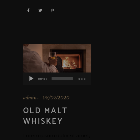
Audio
00:00
00:00
Player
admin
08/07/2020
OLD MALT
WHISKEY
Lorem ipsum dolor sit amet,