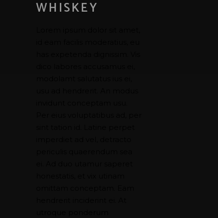
WHISKEY
Lorem ipsum dolor sit amet,
id eam facilis moderatius, eu
has expetenda dignissim. Vis
dico labores accusamus ei,
modolamt salutatus ius ei,
usu ad hendrerit. An modus
invidunt conceptam usu.
Per eius voluptatibus ad, per
sint tation id. Latine perpet
imperdiet ad vel, detracto
periculis quaerendum sea
ei. Ad duo utamur saperet
honestatis, et vix utinam
omittam conceptam. Eam
hendrerit inciderint ei. At
utroque ponderum