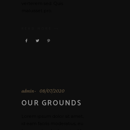
verterem sed. Quis
maluisset pro.
READ MORE
admin
08/07/2020
OUR GROUNDS
Lorem ipsum dolor sit amet,
id eam facilis moderatius, eu