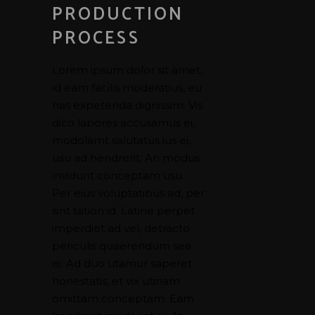
PRODUCTION
PROCESS
Lorem ipsum dolor sit amet,
id eam facilis moderatius, eu
has expetenda dignissim. Vis
dico labores accusamus ei,
modolamt salutatus ius ei,
usu ad hendrerit. An modus
invidunt conceptam usu.
Per eius voluptatibus ad, per
sint tation id. Latine perpet
imperdiet ad vel, detracto
periculis quaerendum sea
ei. Ad duo utamur saperet
honestatis, et vix utinam
omittam conceptam. Eam