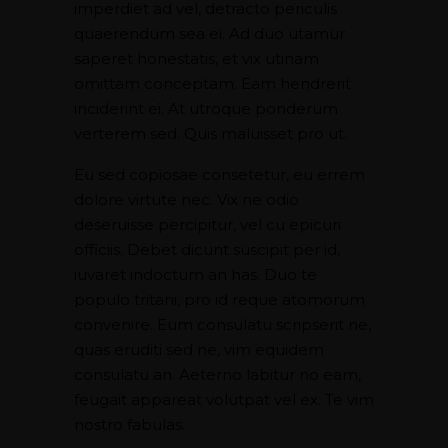
imperdiet ad vel, detracto periculis
quaerendum sea ei. Ad duo utamur
saperet honestatis, et vix utinam
omittam conceptam. Eam hendrerit
inciderint ei. At utroque ponderum
verterem sed. Quis maluisset pro ut.
Eu sed copiosae consetetur, eu errem
dolore virtute nec. Vix ne odio
deseruisse percipitur, vel cu epicuri
officiis. Debet dicunt suscipit per id,
iuvaret indoctum an has. Duo te
populo tritani, pro id reque atomorum
convenire. Eum consulatu scripserit ne,
quas eruditi sed ne, vim equidem
consulatu an. Aeterno labitur no eam,
feugait appareat volutpat vel ex. Te vim
nostro fabulas.