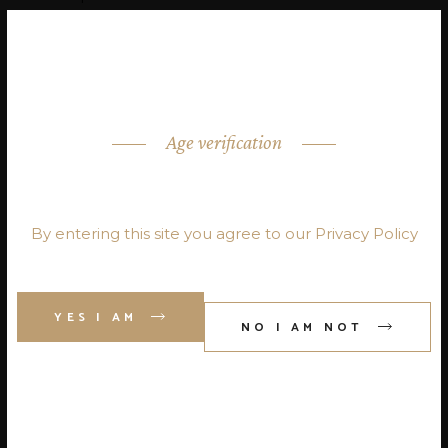
Age verification
ARE YOU OVER 18?
By entering this site you agree to our Privacy Policy
Lorem ipsum dolor sit amet, id eam
facilis moderatius, eu has expetenda
YES I AM
NO I AM NOT
dignissim. Vis dico labores accusamus
ei, modolamt salutatus ius ei, usu ad
hendrerit. An modus invidunt
conceptam usu. Per eius voluptatibus
ad, per sint tation id. Latine perpet