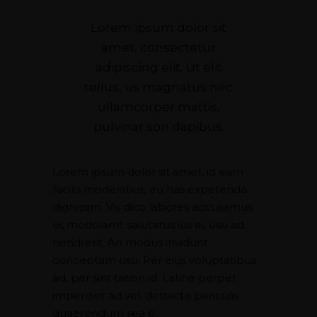
Lorem ipsum dolor sit
amet, consectetur
adipiscing elit. Ut elit
tellus, us magnatus nec
ullamcorper mattis,
pulvinar son dapibus.
Lorem ipsum dolor sit amet, id eam
facilis moderatius, eu has expetenda
dignissim. Vis dico labores accusamus
ei, modolamt salutatus ius ei, usu ad
hendrerit. An modus invidunt
conceptam usu. Per eius voluptatibus
ad, per sint tation id. Latine perpet
imperdiet ad vel, detracto periculis
quaerendum sea ei.